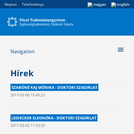
|
|
Neptun
Telefonkönyv
magyar
english
Navigation
Hírek
SZABÓNÉ KAJ MÓNIKA - DOKTORI SZIGORLAT
2017-03-06 15:45:22
LEIDECKER ELEONÓRA - DOKTORI SZIGORLAT
2017-03-02 11:53:29