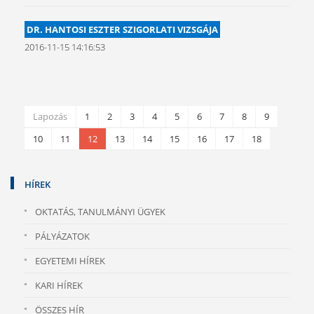
DR. HANTOSI ESZTER SZIGORLATI VIZSGÁJA
2016-11-15 14:16:53
Lapozás
1
2
3
4
5
6
7
8
9
10
11
12
13
14
15
16
17
18
HÍREK
OKTATÁS, TANULMÁNYI ÜGYEK
PÁLYÁZATOK
EGYETEMI HÍREK
KARI HÍREK
ÖSSZES HÍR