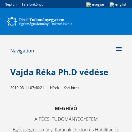
|
|
Neptun
Telefonkönyv
magyar
english
Navigation
Vajda Réka Ph.D védése
2019-03-11 07:40:21
Hírek
Kari hírek
MEGHÍVÓ
A PÉCSI TUDOMÁNYEGYETEM
Egészségtudományi Karának Doktori és Habilitációs