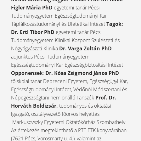
Figler Mária PhD
egyetemi tanár Pécsi
Tudományegyetem Egészségtudományi Kar
Táplálkozástudományi és Dietetikai Intézet
Tagok:
Dr. Ertl Tibor PhD
egyetemi tanár Pécsi
Tudományegyetem Klinikai Központ Szülészeti és
Nőgyógyászati Klinika
Dr. Varga Zoltán PhD
adjunktus Pécsi Tudományegyetem
Egészségtudományi Kar Egészségbiztosítási Intézet
Opponensek
:
Dr. Kósa Zsigmond János PhD
főiskolai tanár Debreceni Egyetem, Egészségügyi Kar,
Egészségtudományi Intézet, Védőnői Módszertani és
Népegészségtani nem önálló Tanszék
Prof. Dr.
Horváth Boldizsár,
tudományos és oktatási
igazgató, osztályvezető főorvos helyettes
Markusovszky Egyetemi Oktatókórház Szombathely
Az értekezés megtekinthető a PTE ETK könyvtárában
(7621 Pécs, Vörösmarty u. 4.), valamint az