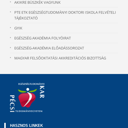
AKIKRE BÜSZKÉK VAGYUNK
PTE ETK EGÉSZSÉGTUDOMÁNYI DOKTORI ISKOLA FELVÉTELI
TÁJÉKOZTATÓ
GYIK
EGÉSZSÉG AKADÉMIA FOLYÓIRAT
EGÉSZSÉG-AKADÉMIA ELŐADÁSSOROZAT
MAGYAR FELSŐOKTATÁSI AKKREDITÁCIÓS BIZOTTSÁG
HASZNOS LINKEK