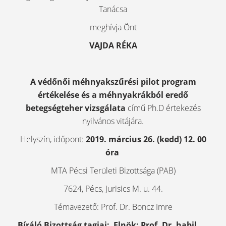
Tanácsa
meghívja Önt
VAJDA RÉKA
A védőnői méhnyakszűrési pilot program
értékelése és a méhnyakrákból eredő
betegségteher vizsgálata
című Ph.D értekezés
nyilvános vitájára.
Helyszín, időpont:
2019. március 26. (kedd) 12. 00
óra
MTA Pécsi Területi Bizottsága (PAB)
7624, Pécs, Jurisics M. u. 44.
Témavezető: Prof. Dr. Boncz Imre
Bíráló Bizottság tagjai:
Elnök:
Prof. Dr. habil