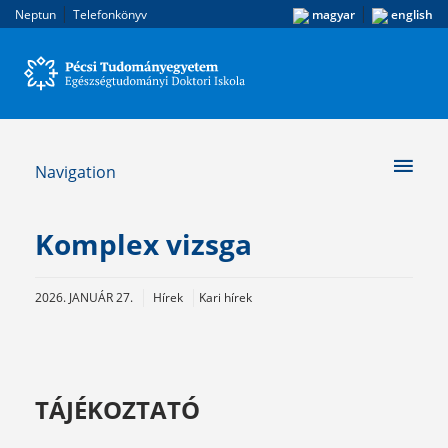
|
|
Neptun
Telefonkönyv
magyar
english
Navigation
Komplex vizsga
2026. JANUÁR 27.
Hírek
Kari hírek
TÁJÉKOZTATÓ