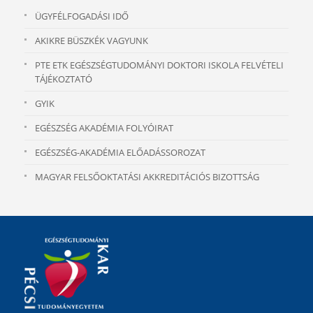
ÜGYFÉLFOGADÁSI IDŐ
AKIKRE BÜSZKÉK VAGYUNK
PTE ETK EGÉSZSÉGTUDOMÁNYI DOKTORI ISKOLA FELVÉTELI
TÁJÉKOZTATÓ
GYIK
EGÉSZSÉG AKADÉMIA FOLYÓIRAT
EGÉSZSÉG-AKADÉMIA ELŐADÁSSOROZAT
MAGYAR FELSŐOKTATÁSI AKKREDITÁCIÓS BIZOTTSÁG