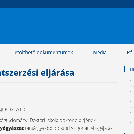
Letölthető dokumentumok
Média
Pá
tszerzési eljárása
H
ÁJÉKOZTATÓ
égtudományi Doktori Iskola doktorjelöltjének
gyógyászat
tantárgyakból doktori szigorlati vizsgája az