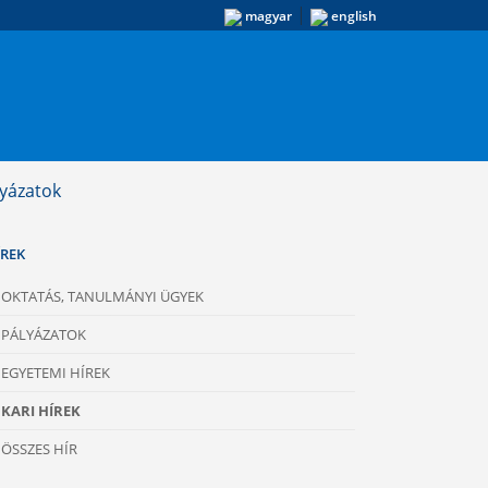
|
magyar
english
lyázatok
ÍREK
OKTATÁS, TANULMÁNYI ÜGYEK
PÁLYÁZATOK
EGYETEMI HÍREK
KARI HÍREK
ÖSSZES HÍR