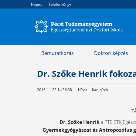
|
Neptun
Telefonkönyv
Bemutatkozás
Doktori képzés
Dr. Szőke Henrik fokoza
2016-11-22 14:36:38
Hírek
Kari hírek
T
Dr. Szőke Henrik
a PTE ETK Egészs
Gyermekgyógyászat és Antropozófus 