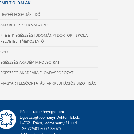
IEMELT OLDALAK
ÜGYFÉLFOGADÁSI IDŐ
AKIKRE BÜSZKÉK VAGYUNK
PTE ETK EGÉSZSÉGTUDOMÁNYI DOKTORI ISKOLA
FELVÉTELI TÁJÉKOZTATÓ
GYIK
EGÉSZSÉG AKADÉMIA FOLYÓIRAT
EGÉSZSÉG-AKADÉMIA ELŐADÁSSOROZAT
MAGYAR FELSŐOKTATÁSI AKKREDITÁCIÓS BIZOTTSÁG
Pécsi Tudományegyetem
Egészségtudományi Doktori Iskola
H-7621 Pécs, Vörösmarty M. u 4.
+36-72/501-500 / 38070