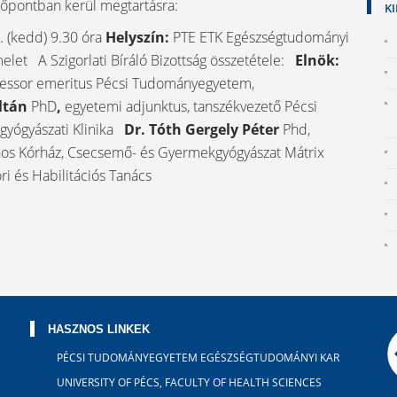
dőpontban kerül megtartásra:
K
 (kedd) 9.30 óra
Helyszín:
PTE ETK Egészségtudományi
melet
A Szigorlati Bíráló Bizottság összetétele:
Elnök:
fessor emeritus Pécsi Tudományegyetem,
oltán
PhD
,
egyetemi adjunktus, tanszékvezető Pécsi
gyógyászati Klinika
Dr. Tóth Gergely Péter
Phd,
ános Kórház, Csecsemő- és Gyermekgyógyászat Mátrix
ri és Habilitációs Tanács
HASZNOS LINKEK
PÉCSI TUDOMÁNYEGYETEM EGÉSZSÉGTUDOMÁNYI KAR
UNIVERSITY OF PÉCS, FACULTY OF HEALTH SCIENCES