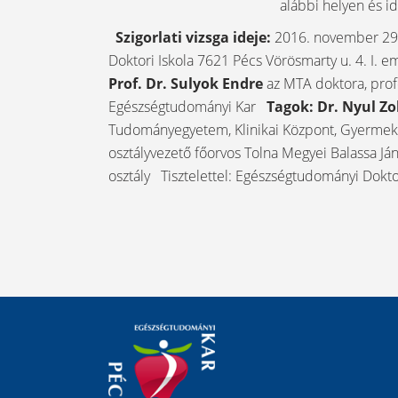
alábbi helyen és i
Szigorlati vizsga ideje:
2016. november 29.
Doktori Iskola 7621 Pécs Vörösmarty u. 4. I. e
Prof. Dr. Sulyok Endre
az MTA doktora, pro
Egészségtudományi Kar
Tagok:
Dr. Nyul Z
Tudományegyetem, Klinikai Központ, Gyermek
osztályvezető főorvos Tolna Megyei Balassa J
osztály Tisztelettel: Egészségtudományi Dokto