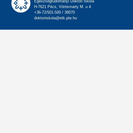
Egészségtudományi Doktori Iskola
H-7621 Pécs, Vörösmarty M. u 4.
+36-72/501-500 / 38070
doktoriiskola@etk.pte.hu