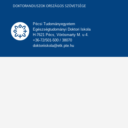
DOKTORANDUSZOK ORSZÁGOS SZÖVETSÉGE
Pécsi Tudományegyetem
Egészségtudományi Doktori Iskola
H-7621 Pécs, Vörösmarty M. u 4.
+36-72/501-500 / 38070
doktoriiskola@etk.pte.hu